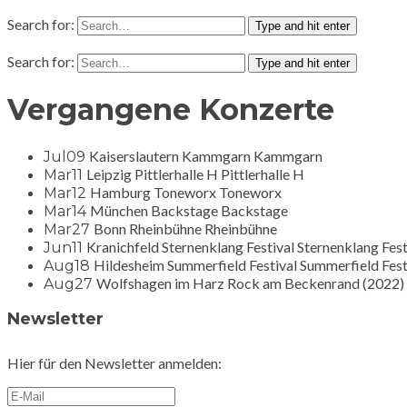
Search for:
Type and hit enter
Search for:
Type and hit enter
Vergangene Konzerte
Kaiserslautern
Kammgarn
Kammgarn
Jul
09
Leipzig
Pittlerhalle H
Pittlerhalle H
Mar
11
Hamburg
Toneworx
Toneworx
Mar
12
München
Backstage
Backstage
Mar
14
Bonn
Rheinbühne
Rheinbühne
Mar
27
Kranichfeld
Sternenklang Festival
Sternenklang Fest
Jun
11
Hildesheim
Summerfield Festival
Summerfield Fest
Aug
18
Wolfshagen im Harz
Rock am Beckenrand (2022)
Aug
27
Newsletter
Hier für den Newsletter anmelden: